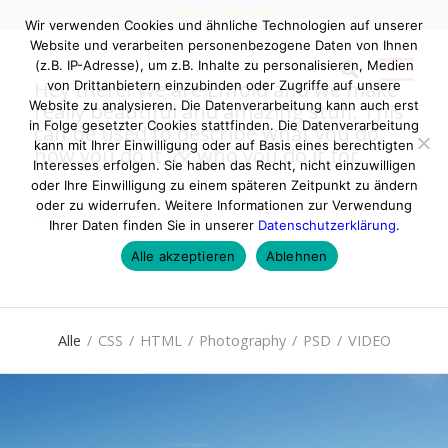
Telefon: 0800 0420044
Wir verwenden Cookies und ähnliche Technologien auf unserer
Website und verarbeiten personenbezogene Daten von Ihnen
(z.B. IP-Adresse), um z.B. Inhalte zu personalisieren, Medien
Hey there! We are Enfold and we make
von Drittanbietern einzubinden oder Zugriffe auf unsere
Website zu analysieren. Die Datenverarbeitung kann auch erst
really beautiful and amazing stuff. This
in Folge gesetzter Cookies stattfinden. Die Datenverarbeitung
can be used to describe what you do,
kann mit Ihrer Einwilligung oder auf Basis eines berechtigten
&
how you do it,
who you do it for.
Interesses erfolgen. Sie haben das Recht, nicht einzuwilligen
oder Ihre Einwilligung zu einem späteren Zeitpunkt zu ändern
oder zu widerrufen. Weitere Informationen zur Verwendung
Ihrer Daten finden Sie in unserer
Datenschutzerklärung
.
Alle akzeptieren
Ablehnen
Alle
/
CSS
/
HTML
/
Photography
/
PSD
/
VIDEO