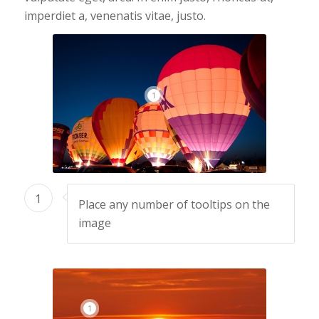
imperdiet a, venenatis vitae, justo.
1
1
Place any number of tooltips on the
image
1