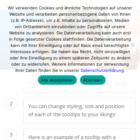
Telefon: 0800 0420044
Wir verwenden Cookies und ähnliche Technologien auf unserer
Website und verarbeiten personenbezogene Daten von Ihnen
(z.B. IP-Adresse), um z.B. Inhalte zu personalisieren, Medien
2
von Drittanbietern einzubinden oder Zugriffe auf unsere
Website zu analysieren. Die Datenverarbeitung kann auch erst
in Folge gesetzter Cookies stattfinden. Die Datenverarbeitung
kann mit Ihrer Einwilligung oder auf Basis eines berechtigten
1
3
Interesses erfolgen. Sie haben das Recht, nicht einzuwilligen
oder Ihre Einwilligung zu einem späteren Zeitpunkt zu ändern
oder zu widerrufen. Weitere Informationen zur Verwendung
Ihrer Daten finden Sie in unserer
Datenschutzerklärung
.
Alle akzeptieren
Ablehnen
1
Place any number of tooltips on the image
2
You can change styling, size and position
of each of the tooltips to your likings
3
Here is an example of a tooltip with a