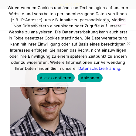
Telefon: 0800 0420044
Wir verwenden Cookies und ähnliche Technologien auf unserer
Website und verarbeiten personenbezogene Daten von Ihnen
gkinour.
(z.B. IP-Adresse), um z.B. Inhalte zu personalisieren, Medien
Du bist hier:
Startseite
/
Homepage
/
Anrufen
/
gkinour.
von Drittanbietern einzubinden oder Zugriffe auf unsere
Website zu analysieren. Die Datenverarbeitung kann auch erst
in Folge gesetzter Cookies stattfinden. Die Datenverarbeitung
kann mit Ihrer Einwilligung oder auf Basis eines berechtigten
Interesses erfolgen. Sie haben das Recht, nicht einzuwilligen
oder Ihre Einwilligung zu einem späteren Zeitpunkt zu ändern
oder zu widerrufen. Weitere Informationen zur Verwendung
Ihrer Daten finden Sie in unserer
Datenschutzerklärung
.
Alle akzeptieren
Ablehnen