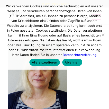
Telefon: 0800 0420044
Wir verwenden Cookies und ähnliche Technologien auf unserer
Website und verarbeiten personenbezogene Daten von Ihnen
IMGP1111w
(z.B. IP-Adresse), um z.B. Inhalte zu personalisieren, Medien
Du bist hier:
Startseite
/
Homepage
/
Anrufen
/
IMGP1111w
von Drittanbietern einzubinden oder Zugriffe auf unsere
Website zu analysieren. Die Datenverarbeitung kann auch erst
in Folge gesetzter Cookies stattfinden. Die Datenverarbeitung
kann mit Ihrer Einwilligung oder auf Basis eines berechtigten
Interesses erfolgen. Sie haben das Recht, nicht einzuwilligen
oder Ihre Einwilligung zu einem späteren Zeitpunkt zu ändern
oder zu widerrufen. Weitere Informationen zur Verwendung
Ihrer Daten finden Sie in unserer
Datenschutzerklärung
.
Alle akzeptieren
Ablehnen