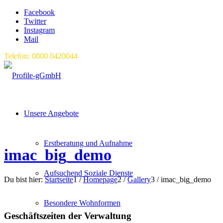
Facebook
Twitter
Instagram
Mail
Telefon: 0800 0420044
Unsere Angebote
Erstberatung und Aufnahme
imac_big_demo
Aufsuchend Soziale Dienste
Du bist hier:
Startseite
1
/
Homepage
2
/
Gallery
3
/
imac_big_demo
Besondere Wohnformen
Geschäftszeiten der Verwaltung