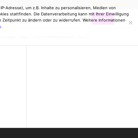
Telefon: 0800 0420044
P-Adresse), um z.B. Inhalte zu personalisieren, Medien von
ies stattfinden. Die Datenverarbeitung kann mit Ihrer Einwilligung
LE gemeinnützige GmbH
info Bild und Film
Kontakt
en Zeitpunkt zu ändern oder zu widerrufen. Weitere Informationen
g
.
omepage
/
Pages
/
Unsere Stellenangebote
/
Text_3