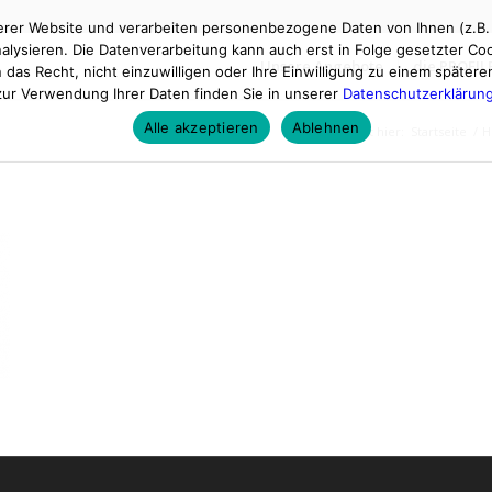
er Website und verarbeiten personenbezogene Daten von Ihnen (z.B. I
alysieren. Die Datenverarbeitung kann auch erst in Folge gesetzter Cook
Unsere Angebote
die PROFI
n das Recht, nicht einzuwilligen oder Ihre Einwilligung zu einem später
zur Verwendung Ihrer Daten finden Sie in unserer
Datenschutzerklärun
Alle akzeptieren
Ablehnen
Du bist hier:
Startseite
/
H