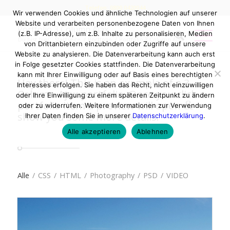
Telefon: 0800 0420044
Wir verwenden Cookies und ähnliche Technologien auf unserer
Website und verarbeiten personenbezogene Daten von Ihnen
Portfolio 3 Column Ajax
(z.B. IP-Adresse), um z.B. Inhalte zu personalisieren, Medien
Du bist hier:
Startseite
/
Portfolio
/
Portfolio 3 Column Ajax
von Drittanbietern einzubinden oder Zugriffe auf unsere
Website zu analysieren. Die Datenverarbeitung kann auch erst
in Folge gesetzter Cookies stattfinden. Die Datenverarbeitung
kann mit Ihrer Einwilligung oder auf Basis eines berechtigten
Hey there! This is an example of a 3
Interesses erfolgen. Sie haben das Recht, nicht einzuwilligen
Column Ajax portfolio. Once you click a
oder Ihre Einwilligung zu einem späteren Zeitpunkt zu ändern
&
portfolio item a preview will open
oder zu widerrufen. Weitere Informationen zur Verwendung
show you some more details.
Ihrer Daten finden Sie in unserer
Datenschutzerklärung
.
Alle akzeptieren
Ablehnen
Alle
/
CSS
/
HTML
/
Photography
/
PSD
/
VIDEO