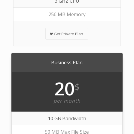
3 GHZ CPU
256 MB Memory
Get Private Plan
Business Plan
20
$
per month
10 GB Bandwidth
50 MB Max File Size