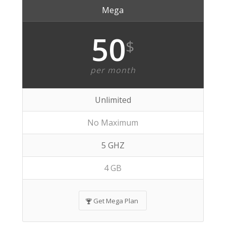
Mega
50
$
per month
Unlimited
No Maximum
5 GHZ
4 GB
Get Mega Plan