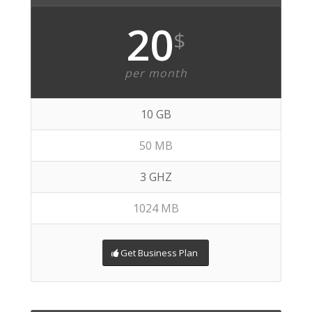
20
$
per month
10 GB
50 MB
3 GHZ
1024 MB
Get Business Plan