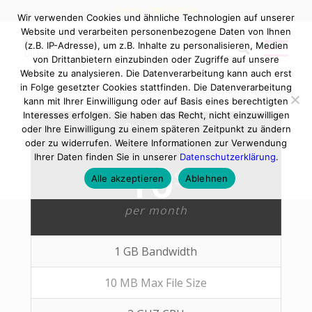
Telefon: 0800 0420044
Wir verwenden Cookies und ähnliche Technologien auf unserer
Website und verarbeiten personenbezogene Daten von Ihnen
Pricing and data Tables
(z.B. IP-Adresse), um z.B. Inhalte zu personalisieren, Medien
Du bist hier:
Startseite
/
Pricing and data Tables
von Drittanbietern einzubinden oder Zugriffe auf unsere
Website zu analysieren. Die Datenverarbeitung kann auch erst
in Folge gesetzter Cookies stattfinden. Die Datenverarbeitung
kann mit Ihrer Einwilligung oder auf Basis eines berechtigten
Interesses erfolgen. Sie haben das Recht, nicht einzuwilligen
Private Plan
oder Ihre Einwilligung zu einem späteren Zeitpunkt zu ändern
oder zu widerrufen. Weitere Informationen zur Verwendung
Ihrer Daten finden Sie in unserer
Datenschutzerklärung
.
10
$
Alle akzeptieren
Ablehnen
per month
1 GB Bandwidth
10 MB Max File Size