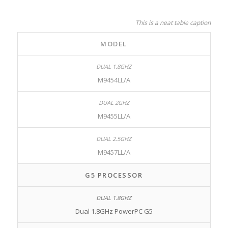
This is a neat table caption
MODEL
M9454LL/A
M9455LL/A
M9457LL/A
G5 PROCESSOR
Dual 1.8GHz PowerPC G5