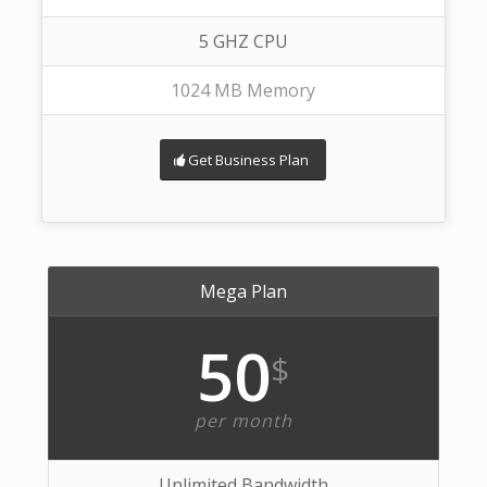
5 GHZ CPU
1024 MB Memory
Get Business Plan
Mega Plan
50
$
per month
Unlimited Bandwidth